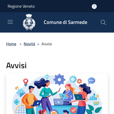
Salta al contenuto principale
Regione Veneto
Comune di Sarmede
Home
>
Novità
>
Avvisi
Avvisi