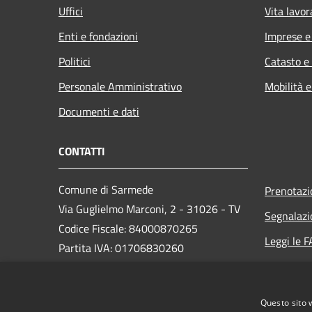
Uffici
Vita lavor
Enti e fondazioni
Imprese 
Politici
Catasto e
Personale Amministrativo
Mobilità e
Documenti e dati
CONTATTI
Comune di Sarmede
Prenotaz
Via Guglielmo Marconi, 2 - 31026 - TV
Segnalazi
Codice Fiscale: 84000870265
Leggi le 
Partita IVA: 01706830260
Richiesta
PEC:
comune.sarmede@pec.it
Questo sito 