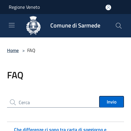
Salta al contenuto principale
Regione Veneto
Comune di Sarmede
Home
>
FAQ
FAQ
Cerca nel sito
Invio
Che differenze ci sono tra carta di soggiorno e