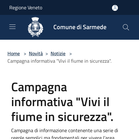
Salta al contenuto principale
Regione Veneto
Comune di Sarmede
Home
>
Novità
>
Notizie
>
Campagna informativa "Vivi il fiume in sicurezza".
Campagna
informativa "Vivi il
fiume in sicurezza".
Campagna di informazione contenente una serie di
regole semplici ma fondamentali per vivere l’area