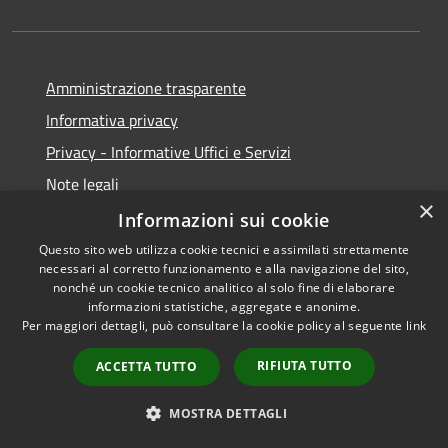
Amministrazione trasparente
Informativa privacy
Privacy - Informative Uffici e Servizi
Note legali
×
Dichiarazione di accessibilità
Informazioni sui cookie
Questo sito web utilizza cookie tecnici e assimilati strettamente
necessari al corretto funzionamento e alla navigazione del sito,
nonché un cookie tecnico analitico al solo fine di elaborare
informazioni statistiche, aggregate e anonime.
RSS
Copyright © 2026 • Comune di
Per maggiori dettagli, può consultare la cookie policy al seguente
link
Accessibilità
Sarmede • Powered by
Privacy
Municipium
Accesso
•
RIFIUTA TUTTO
ACCETTA TUTTO
Cookie
redazione
Mappa del sito
MOSTRA DETTAGLI