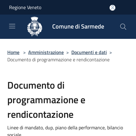
Salta al contenuto principale
Regione Veneto
Comune di Sarmede
Home
>
Amministrazione
>
Documenti e dati
>
Documento di programmazione e rendicontazione
Documento di
programmazione e
rendicontazione
Linee di mandato, dup, piano della performance, bilancio
sociale