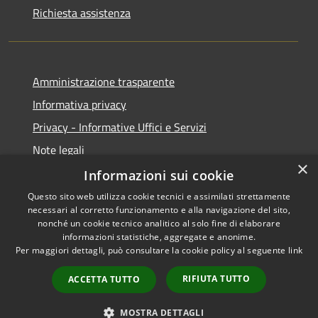
Richiesta assistenza
Amministrazione trasparente
Informativa privacy
Privacy - Informative Uffici e Servizi
Note legali
×
Dichiarazione di accessibilità
Informazioni sui cookie
Questo sito web utilizza cookie tecnici e assimilati strettamente
necessari al corretto funzionamento e alla navigazione del sito,
nonché un cookie tecnico analitico al solo fine di elaborare
informazioni statistiche, aggregate e anonime.
RSS
Copyright © 2026 • Comune di
Per maggiori dettagli, può consultare la cookie policy al seguente
link
Accessibilità
Sarmede • Powered by
Privacy
Municipium
Accesso
•
RIFIUTA TUTTO
ACCETTA TUTTO
Cookie
redazione
Mappa del sito
MOSTRA DETTAGLI