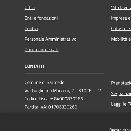
Uffici
Vita lavor
Enti e fondazioni
Imprese 
Politici
Catasto e
Personale Amministrativo
Mobilità e
Documenti e dati
CONTATTI
Comune di Sarmede
Prenotaz
Via Guglielmo Marconi, 2 - 31026 - TV
Segnalazi
Codice Fiscale: 84000870265
Leggi le 
Partita IVA: 01706830260
Richiesta
PEC:
comune.sarmede@pec.it
Questo sito 