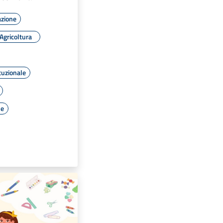
azione
Agricoltura
tuzionale
le