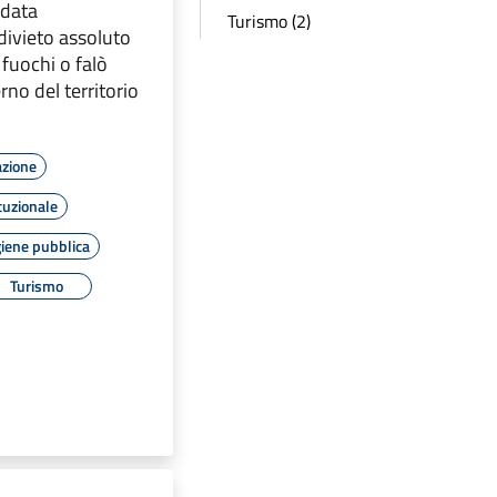
 data
Turismo (2)
divieto assoluto
 fuochi o falò
erno del territorio
azione
tuzionale
giene pubblica
Turismo