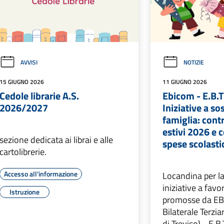
AVVISI
NOTIZIE
15 GIUGNO 2026
11 GIUGNO 2026
Cedole librarie A.S.
Ebicom - E.B.T
2026/2027
Iniziative a so
famiglia: cont
estivi 2026 e 
sezione dedicata ai librai e alle
spese scolast
cartolibrerie.
Accesso all'informazione
Locandina per la
iniziative a favo
Istruzione
promosse da EB
Bilaterale Terzia
di Treviso) - E.B