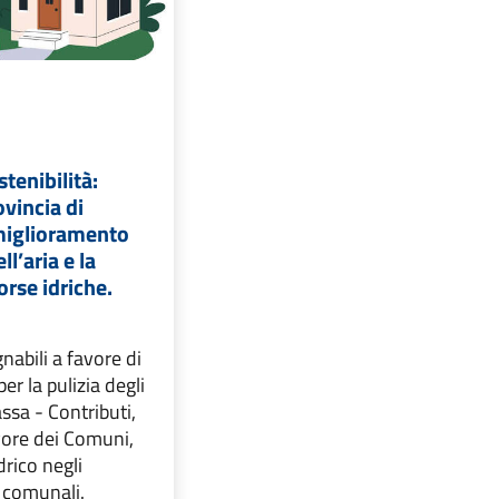
tenibilità:
ovincia di
 miglioramento
ll’aria e la
sorse idriche.
nabili a favore di
 per la pulizia degli
ssa - Contributi,
vore dei Comuni,
drico negli
i comunali.