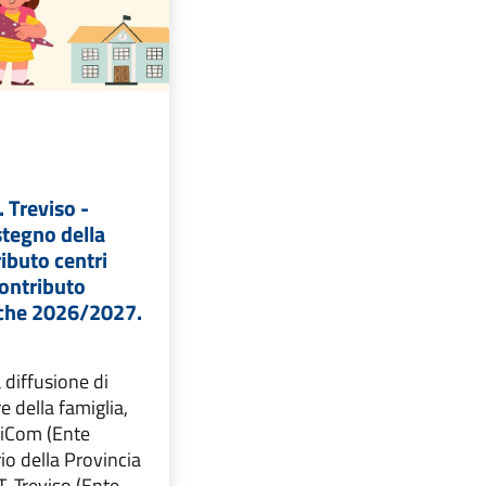
. Treviso -
stegno della
ributo centri
contributo
iche 2026/2027.
 diffusione di
re della famiglia,
iCom (Ente
rio della Provincia
.T. Treviso (Ente