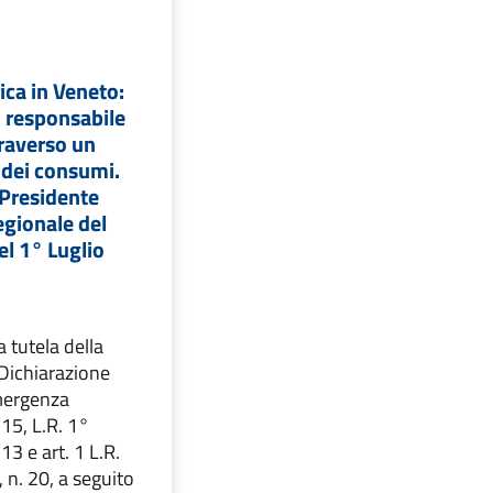
ca in Veneto:
o responsabile
traverso un
dei consumi.
 Presidente
egionale del
el 1° Luglio
a tutela della
 Dichiarazione
emergenza
 15, L.R. 1°
13 e art. 1 L.R.
n. 20, a seguito