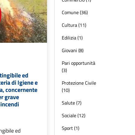
Comune (36)
Cultura (11)
Edilizia (1)
Giovani (8)
Pari opportunità
(3)
ingibile ed
eria di Igiene e
Protezione Civile
ca, concernente
(10)
er grave
Salute (7)
 incendi
Sociale (12)
Sport (1)
ngibile ed