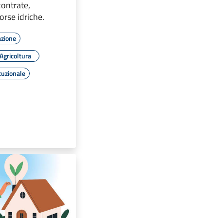
scontrate,
sorse idriche.
azione
Agricoltura
tuzionale