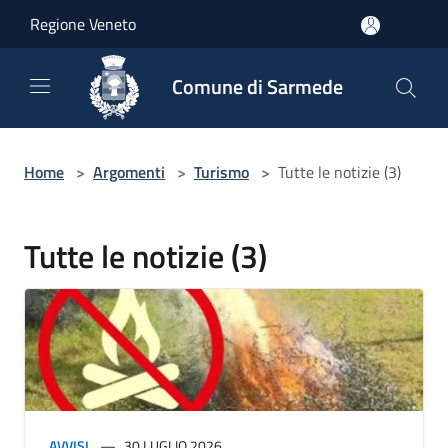
Salta al contenuto principale
Regione Veneto
Comune di Sarmede
Home
>
Argomenti
>
Turismo
>
Tutte le notizie (3)
Tutte le notizie (3)
AVVISI
30 LUGLIO 2026